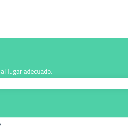
al lugar adecuado.
úsqueda está vacío.
s