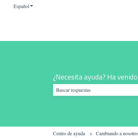
Español
Traducciones de Mostrar submenú de
¿Necesita ayuda? Ha venido 
No hay sugerencias porque el campo de b
Centro de ayuda
Cambiando a nosotro